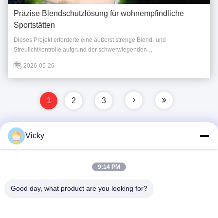
Präzise Blendschutzlösung für wohnempfindliche
Sportstätten
Dieses Projekt erforderte eine äußerst strenge Blend- und
Streulichtkontrolle aufgrund der schwerwiegenden
Lichtverschmutzungsprobleme, die durch das bestehende
2026-05-26
Beleuchtungssystem verursacht werden und die umliegenden
Wohngebiete beeinträchtigen. Die größte Herausforderung des Projekts
bestand darin...
1
2
3
Vicky
Schnelle Kontaktaufnahme
9:14 PM
Anschrift
Good day, what product are you looking for?
3. Stock, Gebäude 2, Xinwuxia-Industriepark, Cuibao-
Straße, Longgang-Bezirk, Shenzhen, China