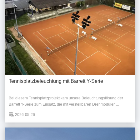
Tennisplatzbeleuchtung mit Barrett Y-Serie
Bei diesem Tennisplatzprojekt kam unsere Beleuchtungslösung der
Barrett Y-Serie zum Einsatz, die mit verstellbaren Drehmodulen
ausgestattet ist, um eine flexible Lichtverteilung über den gesamten
2026-05-26
Spielbereich zu gewährleisten. Dank des drehbaren optischen Designs
kann das System das Licht präzise in ...