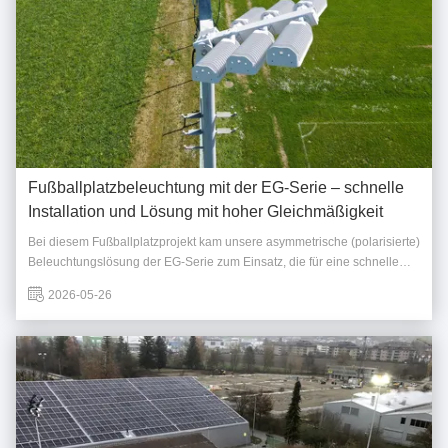
Fußballplatzbeleuchtung mit der EG-Serie – schnelle
Installation und Lösung mit hoher Gleichmäßigkeit
Bei diesem Fußballplatzprojekt kam unsere asymmetrische (polarisierte)
Beleuchtungslösung der EG-Serie zum Einsatz, die für eine schnelle
und effiziente Installation mit minimalem Anpassungsaufwand vor Ort
2026-05-26
konzipiert ist. Dank der optimierten asymmetrischen IES-Verteilung
erfordert die EG-Serie ...