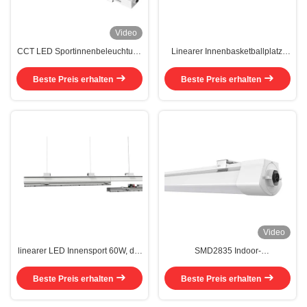
Video
CCT LED Sportinnenbeleuchtung
Linearer Innenbasketballplatz,
45W Industrielle LED-
der industrielle LED Beleuchtung
Innenbeleuchtung IP65
24W beleuchtet
Beste Preis erhalten
Beste Preis erhalten
Video
linearer LED Innensport 60W, der
SMD2835 Indoor-
das hohe Lumen 60W 0-10V
Tennisplatzbeleuchtung 25W
verdunkelnd beleuchtet
Office Tri Proof Light IP65
Beste Preis erhalten
Beste Preis erhalten