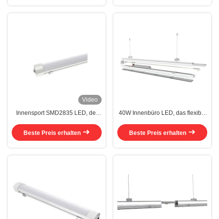
Video
Innensport SMD2835 LED, der
40W Innenbüro LED, das flexible
Swimmingpool-Licht 170lm/W
Installation IP40 160LM/W
40W beleuchtet
beleuchtet
Beste Preis erhalten
Beste Preis erhalten