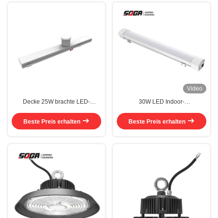
Video
Decke 25W brachte LED-
30W LED Indoor-
Innensport an, der IP40 CCT
Tennisplatzbeleuchtung IP65
Verdunkelung beleuchtet
High Lumen Sport LED-
Beste Preis erhalten
Beste Preis erhalten
Beleuchtung