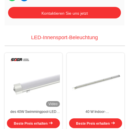
Kontaktieren Sie uns jetzt
LED-Innensport-Beleuchtung
Video
des 40W Swimmingpool-LED
40 W Indoor-
Länge 170lm/W Innensport-der
Sportplatzbeleuchtung 160 lm/W
Beleuchtungs-135cm
High Lumen Wartungsarm
Beste Preis erhalten
Beste Preis erhalten