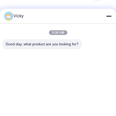
Vicky
Schnelle Kontaktaufnahme
5:36 AM
Anschrift
Good day, what product are you looking for?
3. Stock, Gebäude 2, Xinwuxia-Industriepark, Cuibao-
Straße, Longgang-Bezirk, Shenzhen, China
Tel.
86-755-8453-2830
E-Mail-Adresse
info@soga-lighting.com
Datenschutzrichtlinie
|
Sitemap
| China gut Qualität LED-