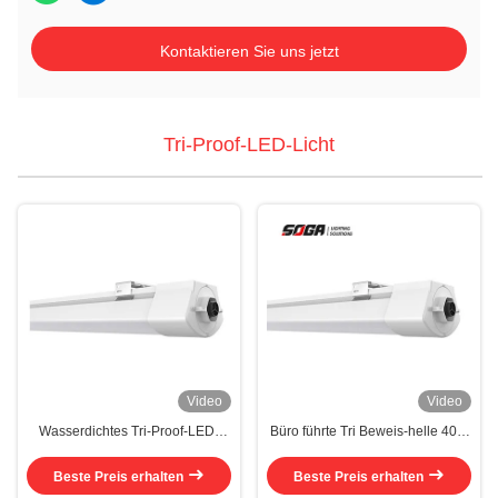
Kontaktieren Sie uns jetzt
Tri-Proof-LED-Licht
Video
Video
Wasserdichtes Tri-Proof-LED-
Büro führte Tri Beweis-helle 40W
Licht Dimmen 30W Tri-Proof-
wasserdichte Länge 135cm für
LED-Lampe
Fabrik
Beste Preis erhalten
Beste Preis erhalten