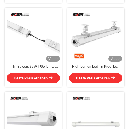
Video
Video
Tri Beweis 35W IP65 führte
High Lumen Led Tri Proof Led
angebrachte die Leuchte-
Light 30W 170lm/W DALI
dauerhafte Decke
Dimming für Flughafen
Beste Preis erhalten
Beste Preis erhalten