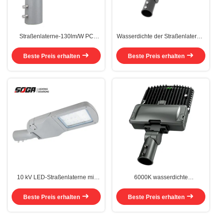
Straßenlaterne-130lm/W PC
Wasserdichte der Straßenlaterne-
Reflektor der Gemeinschafts150w
10KV Straßenlaterne-
LED im Freien
Verdunkelung IP65 50 des Watt-
Beste Preis erhalten
Beste Preis erhalten
LED
10 kV LED-Straßenlaterne mit
6000K wasserdichte
hohem Lumen, 100 Watt,
Straßenlaterne 100W dimmbare
wasserdicht, 5000 K CCT
kommerzielle LED-
Beste Preis erhalten
Beste Preis erhalten
Straßenlaterne