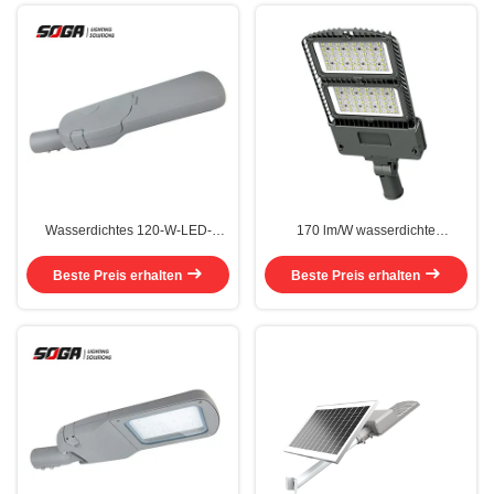
Wasserdichtes 120-W-LED-
170 lm/W wasserdichte
Straßenlaterne-drehbares
Straßenlaterne Robuste 200-W-
kommerzielles LED-Flächenlicht
LED-Straßenlaterne
Beste Preis erhalten
Beste Preis erhalten
ROHS