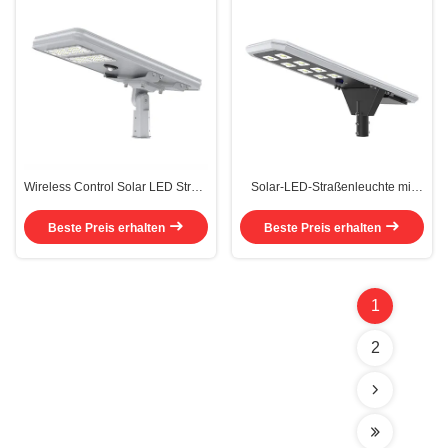
Wireless Control Solar LED Street
Solar-LED-Straßenleuchte mit
Light mit Bewegungssensor und
Bewegungssensor, 6-7 Stunden
50000h Lebensdauer für
Ladezeit und Leistungsfaktor >
Beste Preis erhalten
Beste Preis erhalten
Außenbeleuchtung
0,95 für Außenbeleuchtung
1
2