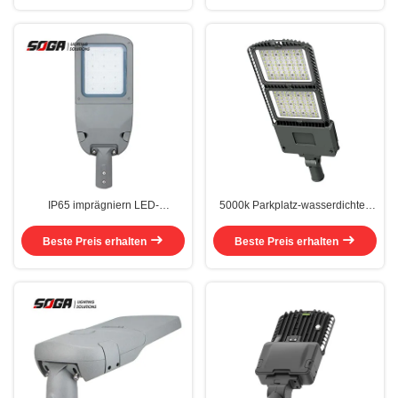
IP65 imprägniern LED-
5000k Parkplatz-wasserdichtes
Straßenlaternedie 50 Watt-
Straßenlaterne300w Dimmable 0
Straßenlaterneverdunkelnd
- 10V
Beste Preis erhalten
Beste Preis erhalten