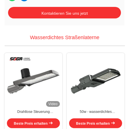
Kontaktieren Sie uns jetzt
Wasserdichtes Straßenlaterne
Video
Drahtlose Steuerung
50w - wasserdichtes
Wasserdichte Straßenleuchte mit
StraßenlaterneAC100V - 200w
fortgeschrittenem
LED europäische Art 240V
Beste Preis erhalten
Beste Preis erhalten
Tageslichtsensor