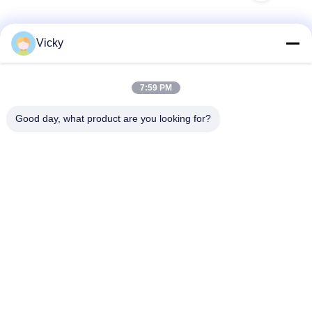
Vicky
Schnelle Kontaktaufnahme
7:59 PM
Anschrift
Good day, what product are you looking for?
3. Stock, Gebäude 2, Xinwuxia-Industriepark, Cuibao-
Straße, Longgang-Bezirk, Shenzhen, China
Tel.
86-755-8453-2830
E-Mail-Adresse
info@soga-lighting.com
Datenschutzrichtlinie
|
Sitemap
| China gut Qualität LED-