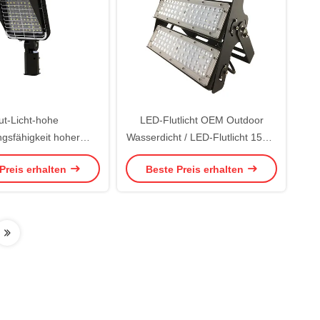
ut-Licht-hohe
LED-Flutlicht OEM Outdoor
ngsfähigkeit hoher
Wasserdicht / LED-Flutlicht 150W
LED 175lm/W 300W für
IP66 CE
Preis erhalten
Beste Preis erhalten
Straßen