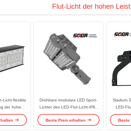
Flut-Licht der hohen Lei
Licht-flexible
Drehbare modulare LED Sport-
Stadium 5
ng der hohen
Lichter des LED-Flut-Licht-IP65
LED-Flut
g LED
240W im Freien
Ripp
rhalten
Beste Preis erhalten
Beste 
Gl