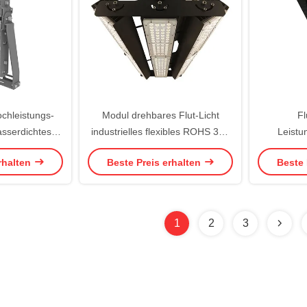
hleistungs-
Modul drehbares Flut-Licht
Fl
asserdichtes
industrielles flexibles ROHS 300
Leistu
mmen
Watt-LED
Leistung 
rhalten
Beste Preis erhalten
Beste 
1
2
3