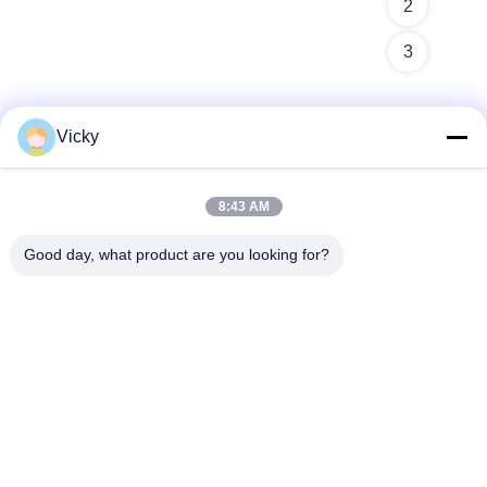
2
3
Vicky
Schnelle Kontaktaufnahme
8:43 AM
Anschrift
Good day, what product are you looking for?
3. Stock, Gebäude 2, Xinwuxia-Industriepark, Cuibao-
Straße, Longgang-Bezirk, Shenzhen, China
Tel.
86-755-8453-2830
E-Mail-Adresse
info@soga-lighting.com