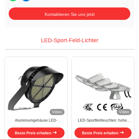
Kontaktieren Sie uns jetzt
LED-Sport-Feld-Lichter
Video
Video
Aluminiumgehäuse LED-
LED-Sportfeldleuchten: hoher
Sportfeldleuchten 3000K-6000K
Leuchtpegel und geringer
mit hoher Leuchtleistung
Stromverbrauch
Beste Preis erhalten
Beste Preis erhalten