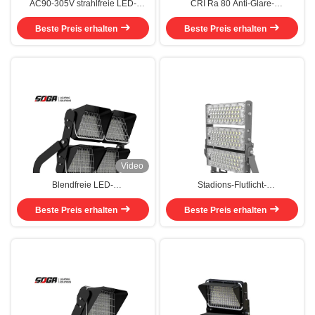
AC90-305V strahlfreie LED-
CRI Ra 80 Anti-Glare-
Strahlwerfer mit asymmetrischem
Lichtsteuerungssystem / Glare-
A60-Strahlwinkel geeignet für
Beste Preis erhalten
freier LED-Floodlight für eine
Beste Preis erhalten
Parkplätze und
überlegene Beleuchtung
Stadionbeleuchtung
Video
Blendfreie LED-
Stadions-Flutlicht-
Stadionbeleuchtung für den
Multifunktionsaluminiumwohnung
Außenbereich, präziser Winkel
Beste Preis erhalten
des Fußball-360w im Freien
Beste Preis erhalten