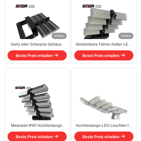
Video
Video
Garry oder Schwarze Gehäuse
Abnehmbare Fahrer Außen LED-
Farbe Robuste IP66 LED-
Sportlichter Aluminiumgehäuse
Stadionleuchten mit flexiblen
Beste Preis erhalten
Beste Preis erhalten
mit Dimming-Lösungen
Befestigungen und abnehmbaren
Treiberbox
Meanwell IP65 Hochleistungs-
Hochleistungs-LED-Leuchten für
LED-Flutlicht mit Windwiderstand
Outdoor-Sportarten - IP66-
Beste Preis erhalten
Beste Preis erhalten
Wasserdichte