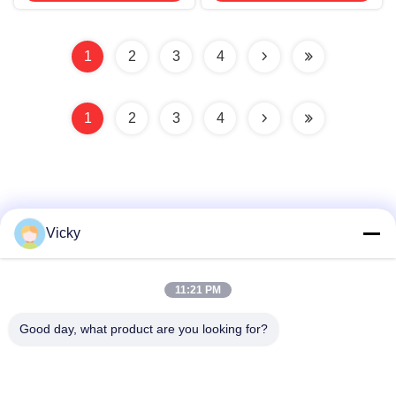
1
2
3
4
1
2
3
4
Vicky
Schnelle Kontaktaufnahme
11:21 PM
Anschrift
Good day, what product are you looking for?
3. Stock, Gebäude 2, Xinwuxia-Industriepark, Cuibao-
Straße, Longgang-Bezirk, Shenzhen, China
Tel.