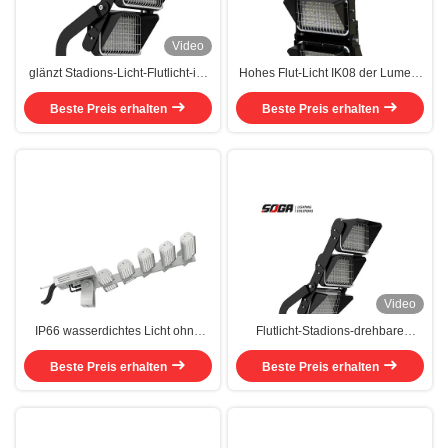
Video
glänzt Stadions-Licht-Flutlicht-im
Hohes Flut-Licht IK08 der Lumen-
Freien hohe Transparenz 600W
hohen Leistung LED
Beste Preis erhalten
LED frei
energiesparendes des Flutlicht-
Beste Preis erhalten
750W
Video
IP66 wasserdichtes Licht ohne
Flutlicht-Stadions-drehbare
Blendung LED-Floodlight mit
Modul-im Freien
Beste Preis erhalten
Sosen-Treiber
Aluminiumwohnung ROHS 900W
Beste Preis erhalten
LED