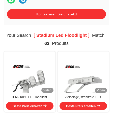
Kontaktieren Sie uns jetzt
Your Search
[ Stadium Led Floodlight ]
Match
63
Produits
Video
Video
IP66 IK09 LED-Floodlicht
Vielseitige, strahlfreie LED-
Dimmbar mit
Leuchten Farbtemperatur 3000K-
Meanwell/Sosen/Inventronics-
Beste Preis erhalten
6500K L70 Stunde >100 000h
Beste Preis erhalten
Treiber