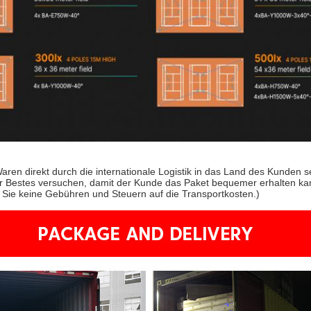
aren direkt durch die internationale Logistik in das Land des Kunden
r Bestes versuchen, damit der Kunde das Paket bequemer erhalten ka
 Sie keine Gebühren und Steuern auf die Transportkosten.)