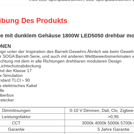
ibung Des Produkts
e mit dunklem Gehäuse 1800W LED5050 drehbar modu
ONEN
n unter der Inspiration des Barrett-Gewehrs.Ähnlich wie beim Gewehr
er SOGA Barrett-Serie, und auch mit anderen Wettbewerbsmerkmalen w
uchtung mit dem in alle Richtungen drehbaren modularen Design
 Lichtschutzabdeckung
nd der Klasse 17
x-Simulation
andard TLCI＞90
s elektrisches Kabel
lle
iberbox
stecker
Dimmlösungen
0-10 V Dimmen, Dali, Clo, Zigbee
Leistungsfaktor
>0,95
CCT
3000k 4000k 5000k 5700k
Garantie
5 Jahre Garantie