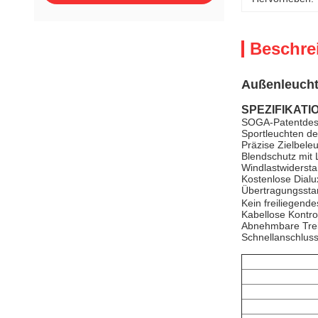
Beschre
Außenleucht
SPEZIFIKATI
SOGA-Patentdesig
Sportleuchten d
Präzise Zielbele
Blendschutz mit
Windlastwidersta
Kostenlose Dialu
Übertragungsst
Kein freiliegende
Kabellose Kontro
Abnehmbare Tre
Schnellanschluss