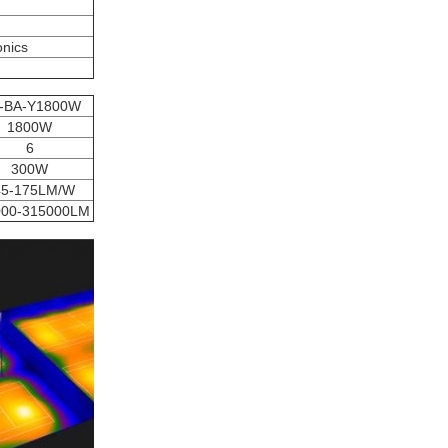
onics
-BA-Y1800W
1800W
6
300W
45-175LM/W
000-315000LM