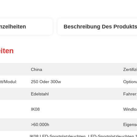
nzelheiten
Beschreibung Des Produkt
iten
China
Zertifi
tt/Modul:
250 Oder 300w
Option
Edelstahl
Fahrer
IK08
Windlo
>60.000h
Eigensc
IK08 LED-Sportplatzleuchten
, 
LED-Sportplatzleuchten