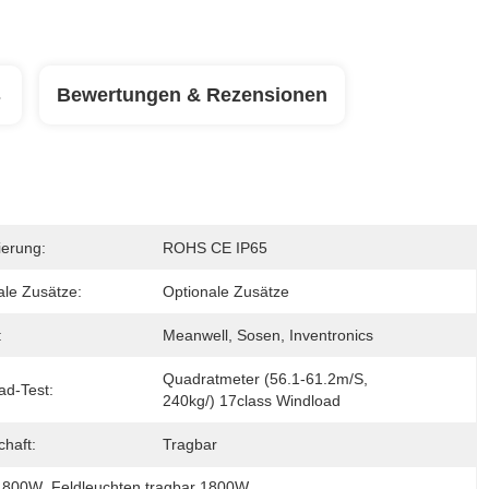
s
Bewertungen & Rezensionen
zierung:
ROHS CE IP65
ale Zusätze:
Optionale Zusätze
:
Meanwell, Sosen, Inventronics
Quadratmeter (56.1-61.2m/s, 
ad-Test:
240kg/) 17class Windload
haft:
Tragbar
 1800W
, 
Feldleuchten tragbar 1800W