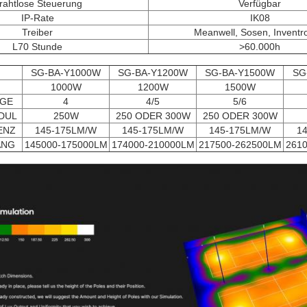
rahtlose Steuerung
Verfügbar
IP-Rate
IK08
Treiber
Meanwell, Sosen, Inventr
L70 Stunde
>60.000h
SG-BA-Y1000W
SG-BA-Y1200W
SG-BA-Y1500W
SG
1000W
1200W
1500W
GE
4
4/5
5/6
DUL
250W
250 ODER 300W
250 ODER 300W
ENZ
145-175LM/W
145-175LM/W
145-175LM/W
1
ANG
145000-175000LM
174000-210000LM
217500-262500LM
261