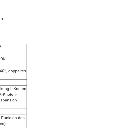
en
W
00K
40°, doppeltes
kung L Knoten
X-Knoten-
uspension
-Funktion des
em)