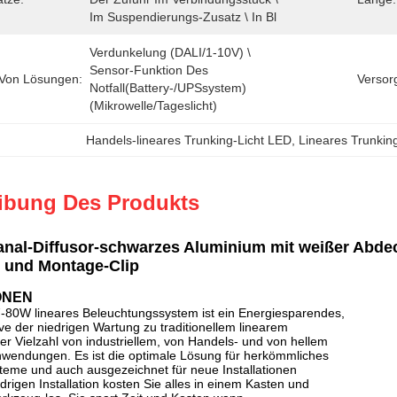
Im Suspendierungs-Zusatz \ In Bl
Verdunkelung (DALI/1-10V) \ 
Sensor-Funktion Des 
Von Lösungen:
Versor
Notfall(Battery-/UPSsystem) 
(Mikrowelle/Tageslicht)
Handels-lineares Trunking-Licht LED
, 
Lineares Trunkin
ibung Des Produkts
nal-Diffusor-schwarzes Aluminium mit weißer Abdeck
 und Montage-Clip
ONEN
0W lineares Beleuchtungssystem ist ein Energiesparendes,
ive der niedrigen Wartung zu traditionellem linearem
ner Vielzahl von industriellem, von Handels- und von hellem
endungen. Es ist die optimale Lösung für herkömmliches
eme und auch ausgezeichnet für neue Installationen
rigen Installation kosten Sie alles in einem Kasten und