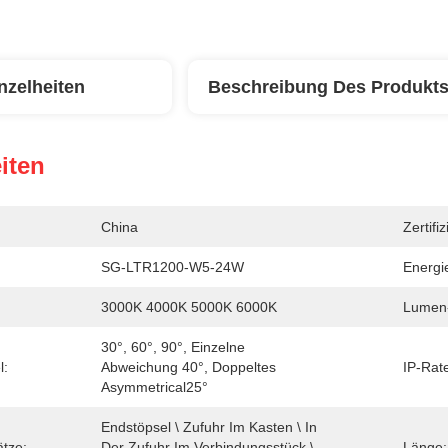
nzelheiten
Beschreibung Des Produkt
iten
China
Zertifi
SG-LTR1200-W5-24W
Energi
3000K 4000K 5000K 6000K
Lumen-
30°, 60°, 90°, Einzelne 
l:
Abweichung 40°, Doppeltes 
IP-Rate
Asymmetrical25°
Endstöpsel \ Zufuhr Im Kasten \ In 
ätze:
Der Zufuhr Im Verbindungsstück \ 
Länge: