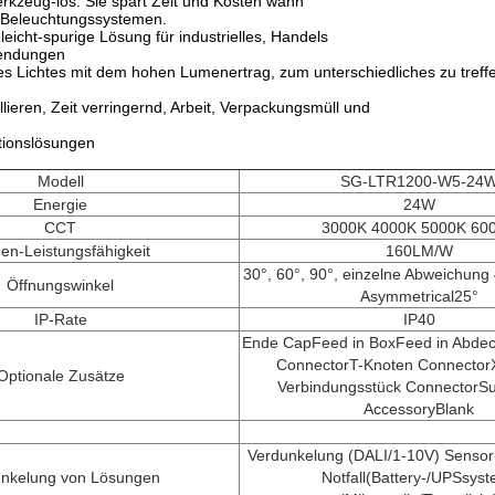
Werkzeug-los. Sie spart Zeit und Kosten wann
n Beleuchtungssystemen.
 leicht-spurige Lösung für industrielles, Handels
endungen
des Lichtes mit dem hohen Lumenertrag, zum unterschiedliches zu treff
allieren, Zeit verringernd, Arbeit, Verpackungsmüll und
lationslösungen
Modell
SG-LTR1200-W5-24
Energie
24W
CCT
3000K 4000K 5000K 60
en-Leistungsfähigkeit
160LM/W
30°, 60°, 90°, einzelne Abweichung 
Öffnungswinkel
Asymmetrical25°
IP-Rate
IP40
Ende CapFeed in BoxFeed in Abdec
ConnectorT-Knoten Connector
Optionale Zusätze
Verbindungsstück ConnectorS
AccessoryBlank
Verdunkelung (DALI/1-10V) Sensor
unkelung von Lösungen
Notfall(Battery-/UPSsyst