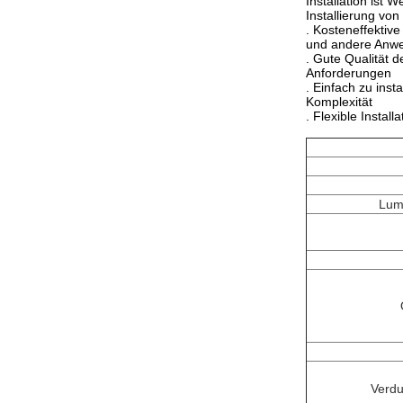
Installation ist 
Installierung vo
. Kosteneffektive
und andere Anw
. Gute Qualität 
Anforderungen
. Einfach zu inst
Komplexität
. Flexible Instal
Lum
Verd