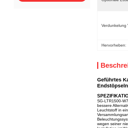
Verdunkelung 
Hervorheben:
Beschre
Geführtes Ka
Endstöpseln
SPEZIFIKATI
SG-LTR1500-W7-8
bessere Alternat
Leuchtstoff in ei
Versammlungsanw
Beleuchtungssyst
wegen seiner nied