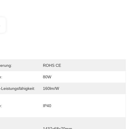
s
zierung:
ROHS CE
e:
80W
Leistungsfähigkeit:
160lm/w
:
IP40
1437x68x70mm