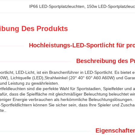
IP66 LED-Sportplatzleuchten
, 
150w LED-Sportplatzleu
ibung Des Produkts
Hochleistungs-LED-Sportlicht für pr
Beschreibung des P
portlicht, LED-Licht, ist ein Branchenführer in LED-Sportlicht. Es bie
0W), Lichtquelle (LED),Strahlwinkel (20° 40° 60° A60 A60W) und Gar
 und Leistung zu gewährleisten.
feldleuchten sind die perfekte Wahl für Sportstadien, Spielfelder und a
afür, dass die Spielfläche mit gleichmäßiger Beleuchtung beleuchtet 
weniger Energie verbrauchen als herkömmliche Beleuchtungslösungen.
Sportfeldlichtern können Sie sicher sein, dass Ihre Spieler und Zusch
te..
Eigenschafte