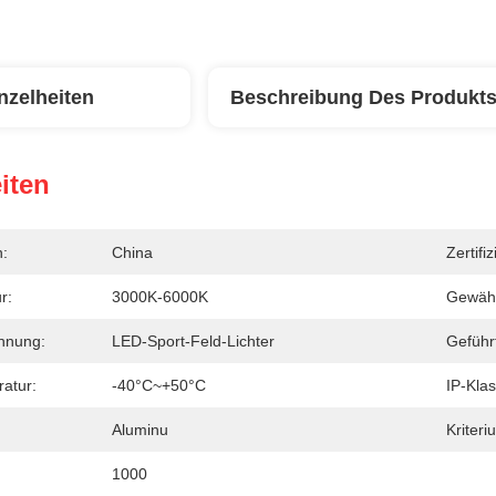
nzelheiten
Beschreibung Des Produkt
iten
n:
China
Zertifi
r:
3000K-6000K
Gewähr
hnung:
LED-Sport-Feld-Lichter
Geführ
atur:
-40°C~+50°C
IP-Klas
Aluminu
Kriter
1000