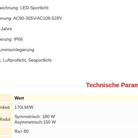
eichnung: LED-Sportlicht
annung: AC90-305V/AC108-528V
 Jahre
zierung: IP66
luminiumlegierung
t, Luftprotlicht, Seaportlicht
Technische Param
Wert
mkeit
170LM/W
Symmetrisch: 180 W
Modul
Asymmetrisch:150 W
Ra> 80