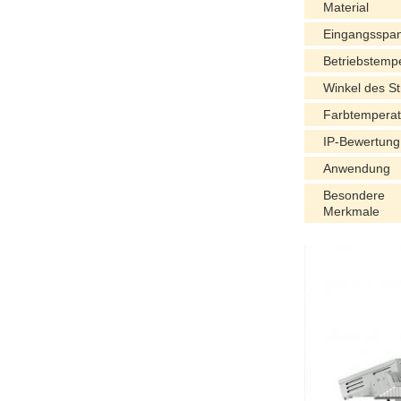
Material
Eingangsspa
Betriebstemp
Winkel des St
Farbtemperat
IP-Bewertung
Anwendung
Besondere
Merkmale