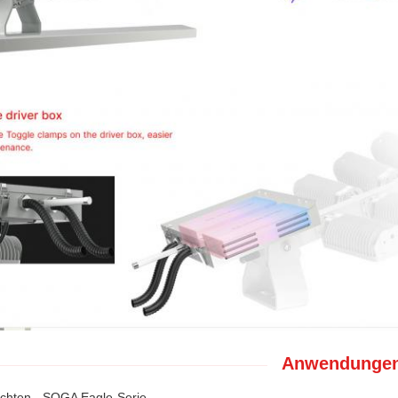
Anwendunge
uchten - SOGA Eagle-Serie