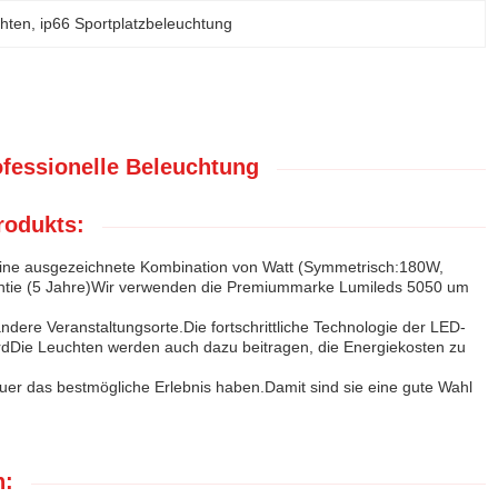
chten
, 
ip66 Sportplatzbeleuchtung
ofessionelle Beleuchtung
rodukts:
tet eine ausgezeichnete Kombination von Watt (Symmetrisch:180W,
antie (5 Jahre)Wir verwenden die Premiummarke Lumileds 5050 um
ndere Veranstaltungsorte.Die fortschrittliche Technologie der LED-
wirdDie Leuchten werden auch dazu beitragen, die Energiekosten zu
auer das bestmögliche Erlebnis haben.Damit sind sie eine gute Wahl
n: