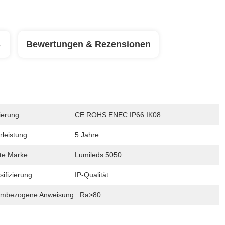
s
Bewertungen & Rezensionen
zierung:
CE ROHS ENEC IP66 IK08
leistung:
5 Jahre
te Marke:
Lumileds 5050
sifizierung:
IP-Qualität
iumbezogene Anweisung:
Ra>80