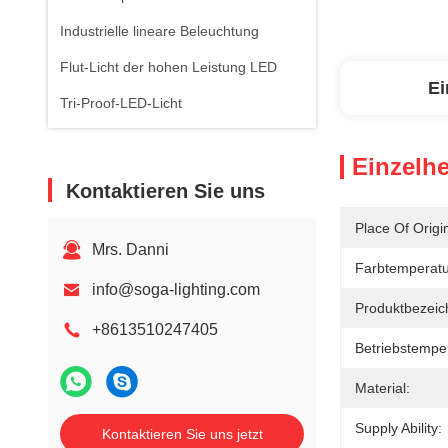
Industrielle lineare Beleuchtung
Flut-Licht der hohen Leistung LED
Ei
Tri-Proof-LED-Licht
Einzelhe
Kontaktieren Sie uns
Place Of Origi
Mrs. Danni
Farbtemperatu
info@soga-lighting.com
Produktbezeic
+8613510247405
Betriebstemper
Material:
Supply Ability:
Kontaktieren Sie uns jetzt