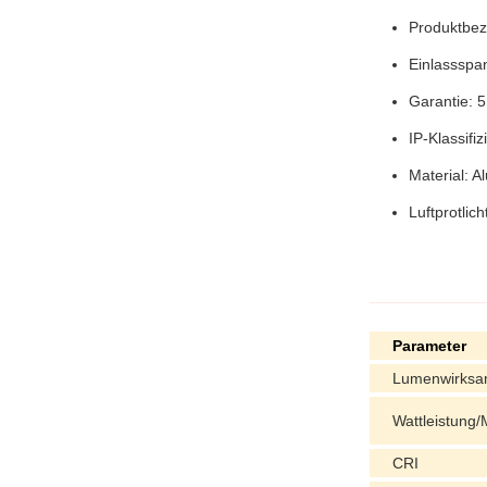
Produktbez
Einlasssp
Garantie: 5
IP-Klassifi
Material: A
Luftprotlich
Parameter
Lumenwirksa
Wattleistung/
CRI