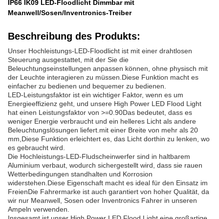
IP66 IK09 LED-Floodlicht Dimmbar mit
Meanwell/Sosen/Inventronics-Treiber
Beschreibung des Produkts:
Unser Hochleistungs-LED-Floodlicht ist mit einer drahtlosen
Steuerung ausgestattet, mit der Sie die
Beleuchtungseinstellungen anpassen können, ohne physisch mit
der Leuchte interagieren zu müssen.Diese Funktion macht es
einfacher zu bedienen und bequemer zu bedienen.
LED-Leistungsfaktor ist ein wichtiger Faktor, wenn es um
Energieeffizienz geht, und unsere High Power LED Flood Light
hat einen Leistungsfaktor von >=0.90Das bedeutet, dass es
weniger Energie verbraucht und ein helleres Licht als andere
Beleuchtungslösungen liefert.mit einer Breite von mehr als 20
mm,Diese Funktion erleichtert es, das Licht dorthin zu lenken, wo
es gebraucht wird.
Die Hochleistungs-LED-Fludscheinwerfer sind in haltbarem
Aluminium verbaut, wodurch sichergestellt wird, dass sie rauen
Wetterbedingungen standhalten und Korrosion
widerstehen.Diese Eigenschaft macht es ideal für den Einsatz im
FreienDie Fahrermarke ist auch garantiert von hoher Qualität, da
wir nur Meanwell, Sosen oder Inventronics Fahrer in unseren
Ampeln verwenden.
Insgesamt ist unser High Power LED Flood Light eine großartige