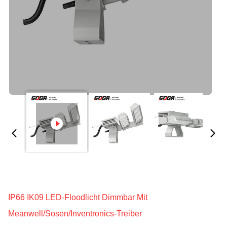
IP66 IK09 LED-Floodlicht Dimmbar Mit
Meanwell/Sosen/Inventronics-Treiber