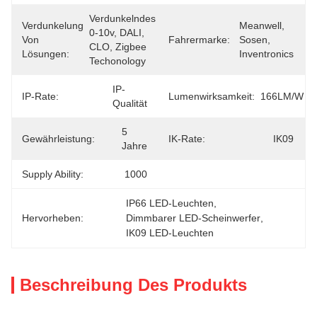
Verdunkelndes 
Verdunkelung
Meanwell, 
0-10v, DALI, 
Von
Fahrermarke:
Sosen, 
CLO, Zigbee 
Lösungen:
Inventronics
Techonology
IP-
IP-Rate:
Lumenwirksamkeit:
166LM/W
Qualität
5 
Gewährleistung:
IK-Rate:
IK09
Jahre
Supply Ability:
1000
IP66 LED-Leuchten
, 
Hervorheben:
Dimmbarer LED-Scheinwerfer
, 
IK09 LED-Leuchten
Beschreibung Des Produkts