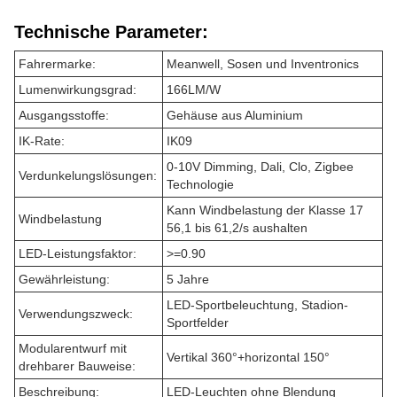
Technische Parameter:
Fahrermarke:
Meanwell, Sosen und Inventronics
Lumenwirkungsgrad:
166LM/W
Ausgangsstoffe:
Gehäuse aus Aluminium
IK-Rate:
IK09
0-10V Dimming, Dali, Clo, Zigbee
Verdunkelungslösungen:
Technologie
Kann Windbelastung der Klasse 17
Windbelastung
56,1 bis 61,2/s aushalten
LED-Leistungsfaktor:
>=0.90
Gewährleistung:
5 Jahre
LED-Sportbeleuchtung, Stadion-
Verwendungszweck:
Sportfelder
Modularentwurf mit
Vertikal 360°+horizontal 150°
drehbarer Bauweise:
Beschreibung:
LED-Leuchten ohne Blendung