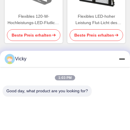
Flexibles 120-W-
Flexibles LED-hoher
Hochleistungs-LED-Flutlicht-
Leistung Flut-Licht des
Sportlicht für den
Flutlicht-Stadions-1500 des
Beste Preis erhalten
Beste Preis erhalten
Außenbereich IP65
Watt-LED
Vicky
Schnelle Kontaktaufnahme
1:03 PM
Anschrift
3. Stock, Gebäude 2, Xinwuxia-Industriepark, Cuibao-
Good day, what product are you looking for?
Straße, Longgang-Bezirk, Shenzhen, China
Tel.
86-755-8453-2830
E-Mail-Adresse