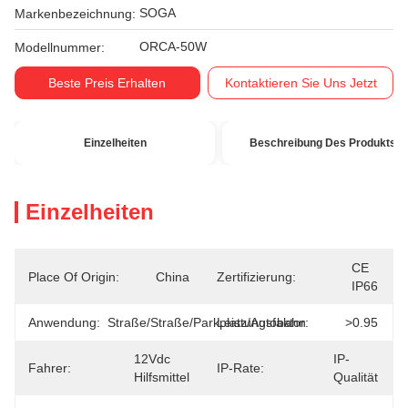
SOGA
Markenbezeichnung:
ORCA-50W
Modellnummer:
Beste Preis Erhalten
Kontaktieren Sie Uns Jetzt
Einzelheiten
Beschreibung Des Produkts
Einzelheiten
CE  
Place Of Origin:
China
Zertifizierung:
IP66
Anwendung:
Straße/Straße/Parkplatz/Autobahn
Leistungsfaktor:
>0.95
12Vdc 
IP-
Fahrer:
IP-Rate:
Hilfsmittel
Qualität