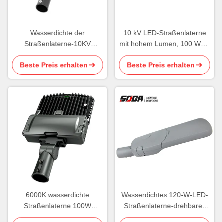
Wasserdichte der
10 kV LED-Straßenlaterne
Straßenlaterne-10KV
mit hohem Lumen, 100 Watt,
Straßenlaterne-
wasserdicht, 5000 K CCT
Beste Preis erhalten
Beste Preis erhalten
Verdunkelung IP65 50 des
Watt-LED
6000K wasserdichte
Wasserdichtes 120-W-LED-
Straßenlaterne 100W
Straßenlaterne-drehbares
dimmbare kommerzielle
kommerzielles LED-