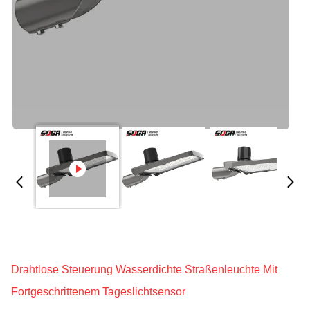
Drahtlose Steuerung Wasserdichte Straßenleuchte Mit
Fortgeschrittenem Tageslichtsensor