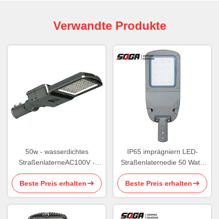
Verwandte Produkte
50w - wasserdichtes
IP65 imprägniern LED-
StraßenlaterneAC100V -
Straßenlaternedie 50 Watt-
200w LED europäische Art
Straßenlaterneverdunkelnd
Beste Preis erhalten
Beste Preis erhalten
240V